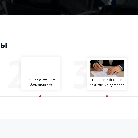
оборудование
реа
заключение договора
т
й месяц
Персональные 
тно
при заключении д
на три и более о
1250 ₽/мес (прибор для передачи тревожных
ма, датчик открытия двери, считыватель, монтаж