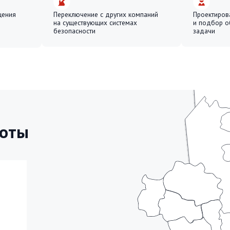
ы
агирование силами СЕРЖ и Рос