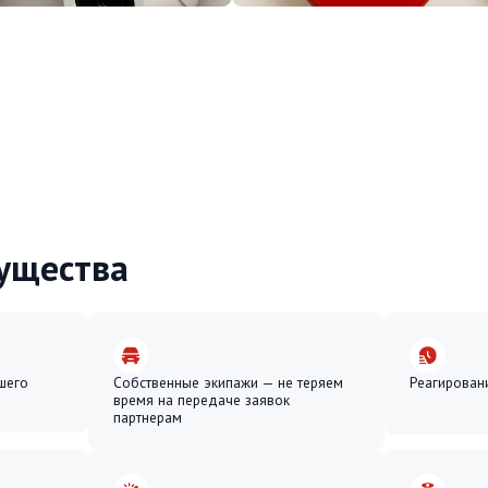
ства
Собственные экипажи — не теряем
Реагирование 5-7 мин
время на передаче заявок
партнерам
Переключение с других компаний
Проектирование охранных си
на существующих системах
и подбор оборудования под
безопасности
задачи