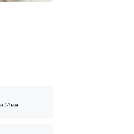
стем
 Ваши