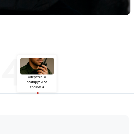
гируем по
ревогам
условия
оговора
бъектов