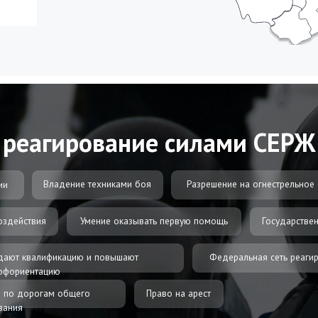
Владение техниками боя
Разрешение на огнестрельное оружие
Владение техниками боя
Владение техниками боя
ия
Умение оказывать первую помощь
Государственные гарантии
Владение техниками боя
Владение техниками боя
лификацию и повышают
Федеральная сеть реагирования
иками боя
Владение техниками боя
тацию
огам общего
Право на арест
боя
Быстро установим
Оп
Простое и быстрое