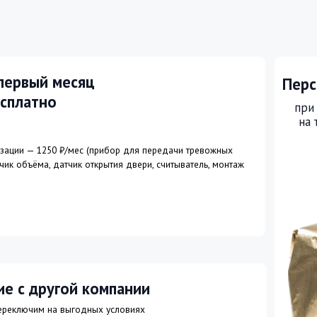
ругой компании
м на выгодных условиях
ехода из другой охранной
ругой компанией
 заявке на подключение до 31 августа
Оставить заяв