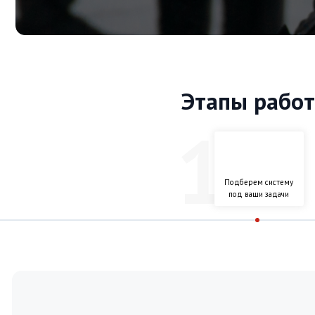
под ваши задачи
Акции
Подключение и первы
реагирования беспла
Аренда
Комплект охранной сигнализации — 
сигналов, блок питания, датчик объё
«под ключ»)
Интересно